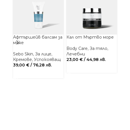
Афтършейв балсам за
Кал от Мъртво море
Лиф
мъже
Body Care
,
За тяло
,
Face
Sebo Skin
,
За лице
,
Лечебни
Anti
Кремове
,
Успокояващ
23,00
€
/ 44,98 лв.
Кре
39,00
€
/ 76,28 лв.
Пеп
ОЩЕ
Хиал
ДОБАВЯНЕ В КОЛИЧКАТА
92,0
/ 107
ДОБ