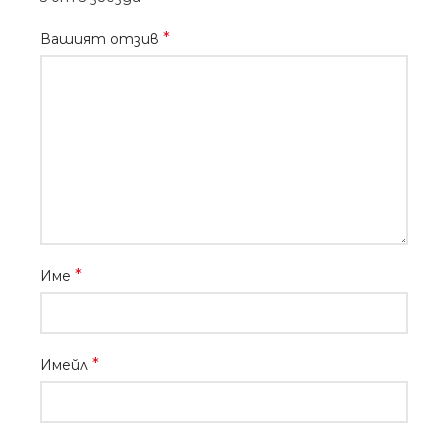
*
Вашият отзив
*
Име
*
Имейл