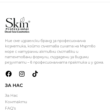
Ние сме израелски бранд за професионална
козметика, който съчетава силата на Мъртво
море с натурални активни съставки и
патентовани формули, създадени за видими
резултати – в професионалната практика и у дома.
ЗА НАС
За Нас
Контакти
FAQ's