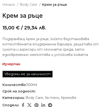
Начало
Body Care
Крем за ръце
Крем за ръце
15,00
€
/ 29,34 лв.
Подхранващ крем за ръце, който възстановява
естествената епидермална бариера, защитава от
сухота и агресори от околната среда, като
едновременно омекотява и успокоява кожата.
Изчерпан
Количество:
100ml
Срок на годност:
Категории:
Body Care
,
За тяло
,
Кремове
Сподели: