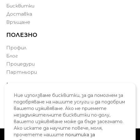
Бисквитки
Доставка
Връщане
ПОЛЕЗНО
Профил
Блог
Процедури
Партньори
КОНТАКТИ
Ние използваме бисквитки, за да помогнем за
0877 771 902
подобряване на нашите услуги и да подобрим
info@skincosmetic.eu
вашето изживяване. Ако не приемете
Варна, България
незадължителните бисквитки по-долу,
вашето изживяване може да бъде засегнато.
Ако искате да научите повече, моля,
прочетете нашите
политика за
Политика за поверителност
Общи условия