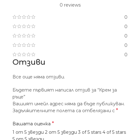
0 reviews
0
0
0
0
0
Отзиви
Все още няма отзиви.
Бъдете първият написал отзив за “Крем за
ръце”
Вашият имейл адрес няма да бъде публикуван.
*
Задължителните полета са отбелязани с
*
Вашата оценка
1 от 5 звезди
2 от 5 звезди
3 of 5 stars
4 of 5 stars
5 от 5 звезди