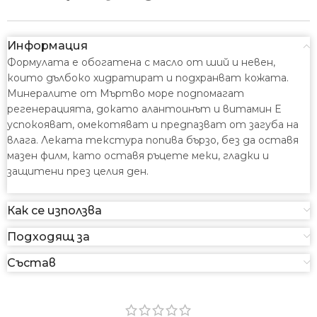
Информация
Формулата е обогатена с масло от ший и невен,
които дълбоко хидратират и подхранват кожата.
Минералите от Мъртво море подпомагат
регенерацията, докато алантоинът и витамин Е
успокояват, омекотяват и предпазват от загуба на
влага. Леката текстура попива бързо, без да оставя
мазен филм, като оставя ръцете меки, гладки и
защитени през целия ден.
Как се използва
Подходящ за
Състав