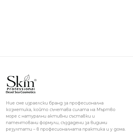
Ние сме израелски бранд за професионална
козметика, който съчетава силата на Мъртво
море с натурални активни съставки и
патентовани формули, създадени за видими
резултати – в професионалната практика и у дома.