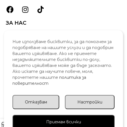
ЗА НАС
За Нас
Контакти
Ние използваме бисквитки, за да помогнем за
подобряване на нашите услуги и да подобрим
FAQ's
вашето изживяване. Ако не приемете
Бисквитки
незадължителните бисквитки по-долу,
Доставка
вашето изживяване може да бъде засегнато.
Връщане
Ако искате да научите повече, моля,
прочетете нашите
политика за
ПОЛЕЗНО
поверителност
Профил
Блог
Отказвам
Настройки
Процедури
Партньори
Приемам всички
0