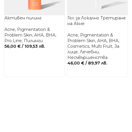
Активен пилинг
Гел за Локално Третиране
на Акне
Acne, Pigmentation &
Problem Skin
,
AHA
,
BHA
,
Acne, Pigmentation &
Pro Line
,
Пилинги
Problem Skin
,
AHA
,
BHA
,
56,00
€
/ 109,53 лв.
Cosmetics
,
Multi Fruit
,
За
лице
,
Лечебни
,
ДОБАВЯНЕ В КОЛИЧКАТА
Несъвършенства
46,00
€
/ 89,97 лв.
ДОБАВЯНЕ В КОЛИЧКАТА