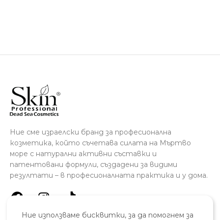
Ние сме израелски бранд за професионална
козметика, който съчетава силата на Мъртво
море с натурални активни съставки и
патентовани формули, създадени за видими
резултати – в професионалната практика и у дома.
Ние използваме бисквитки, за да помогнем за