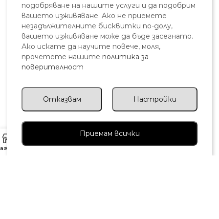
ЗА НАС
подобряване на нашите услуги и да подобрим
вашето изживяване. Ако не приемете
За Нас
незадължителните бисквитки по-долу,
Контакти
вашето изживяване може да бъде засегнато.
FAQ's
Ако искате да научите повече, моля,
прочетете нашите
политика за
Бисквитки
поверителност
Доставка
Връщане
Отказвам
Настройки
ПОЛЕЗНО
Профил
Приемам всички
0
Блог
агазин
Любими
Количка
Профил
Процедури
Партньори
КОНТАКТИ
0877 771 902
info@skincosmetic.eu