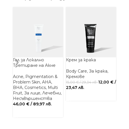
-20%
Гел за Локално
Крем за крака
Маги
Третиране на Акне
крак
Body Care
,
За крака
,
Acne, Pigmentation &
Кремове
Foot
Problem Skin
,
AHA
,
12,00
€
/
Кре
15,00
€
/ 29,34 лв.
BHA
,
Cosmetics
,
Multi
23,47 лв.
61,0
Fruit
,
За лице
,
Лечебни
,
ДОБАВЯНЕ В КОЛИЧКАТА
ДОБ
Несъвършенства
46,00
€
/ 89,97 лв.
ДОБАВЯНЕ В КОЛИЧКАТА