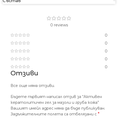
Състав
0 reviews
0
0
0
0
0
Отзиви
Все още няма отзиви.
Бъдете първият написал отзив за “Активен
кератолитичен гел за мазоли и груба кожа”
Вашият имейл адрес няма да бъде публикуван.
*
Задължителните полета са отбелязани с