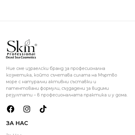
Ние сме израелски бранд за професионална
козметика, който съчетава силата на Мъртво
море с натурални активни съставки и
патентовани формули, създадени за видими
резултати – в професионалната практика и у дома.
ЗА НАС