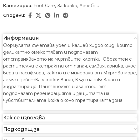
Категории:
Foot Care
,
За крака
,
Лечебни
Сподели:
Информация
Формулата съчетава урея и калиев хидроксид, които
деликатно омекотяват и подпомагат
отстраняването на мъртвите клетки. Обогатен с
растителни екстракти от папая, салвия, арника, алое
вера и пасифлора, както и с минерали от Мъртво море,
гелът действа успокояващо, възстановяващо и
хидратиращо. Пантенолът и алантоинът
подпомагат регенерацията и защитата на
чувствителната кожа около третираната зона.
Как се използва
Подходящ за