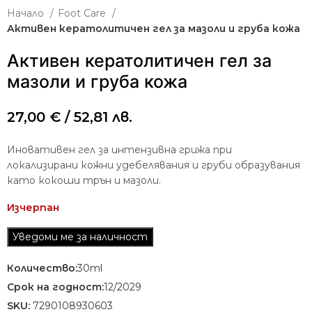
Начало
Foot Care
Активен кератолитичен гел за мазоли и груба кожа
Активен кератолитичен гел за
мазоли и груба кожа
27,00
€
/ 52,81 лв.
Иновативен гел за интензивна грижа при
локализирани кожни удебелявания и груби образувания
като кокоши трън и мазоли.
Изчерпан
Количество:
30ml
Срок на годност:
12/2029
SKU:
7290108930603