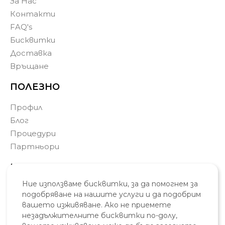
За Нас
Контакти
FAQ's
Бисквитки
Доставка
Връщане
ПОЛЕЗНО
Профил
Блог
Процедури
Партньори
КОНТАКТИ
Ние използваме бисквитки, за да помогнем за
0877 771 902
подобряване на нашите услуги и да подобрим
info@skincosmetic.eu
вашето изживяване. Ако не приемете
Варна, България
незадължителните бисквитки по-долу,